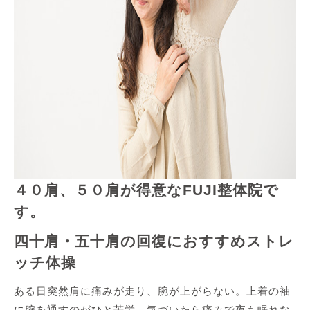
４０肩、５０肩が得意なFUJI整体院で
す。
四十肩・五十肩の回復におすすめストレ
ッチ体操
ある日突然肩に痛みが走り、腕が上がらない。上着の袖
に腕を通すのがひと苦労。気づいたら痛みで夜も眠れな