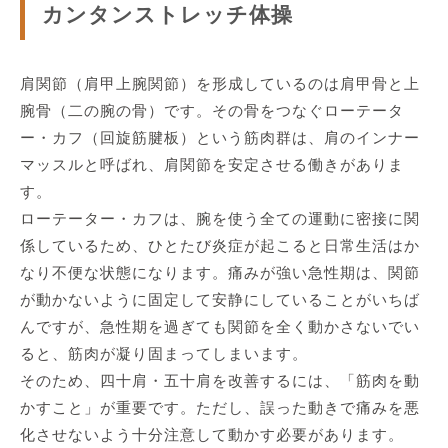
カンタンストレッチ体操
肩関節（肩甲上腕関節）を形成しているのは肩甲骨と上
腕骨（二の腕の骨）です。その骨をつなぐローテータ
ー・カフ（回旋筋腱板）という筋肉群は、肩のインナー
マッスルと呼ばれ、肩関節を安定させる働きがありま
す。
ローテーター・カフは、腕を使う全ての運動に密接に関
係しているため、ひとたび炎症が起こると日常生活はか
なり不便な状態になります。痛みが強い急性期は、関節
が動かないように固定して安静にしていることがいちば
んですが、急性期を過ぎても関節を全く動かさないでい
ると、筋肉が凝り固まってしまいます。
そのため、四十肩・五十肩を改善するには、「筋肉を動
かすこと」が重要です。ただし、誤った動きで痛みを悪
化させないよう十分注意して動かす必要があります。