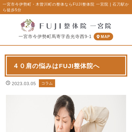
一宮市今伊勢町・木曽川町の整体ならFUJI整体院 一宮院 | 石刀駅か
ら徒歩5分
一宮市今伊勢町馬寄字呑光寺西9-1
MAP
４０肩の悩みはFUJI整体院へ
2023.03.05
コラム