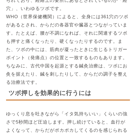
られており、経絡上の要所にあるとされているのが「経
穴」、いわゆるツボです。
WHO（世界保健機関）によると、全身には361穴のツボ
があるとされ、からだの各器官や臓器とつながっていま
す。たとえば、腰が不調になれば、それに関連するツボ
も押すと痛くなったり、硬くなったりするのです。ま
た、ツボの中には、筋肉が凝ったときに生じるトリガー
ポイント（発痛点）の位置と一致するものもあります。
ちなみに、古代中国を起源とする鍼灸治療は、ツボにお
灸を据えたり、鍼を刺したりして、からだの調子を整え
る治療法です。
ツボ押しを効果的に行うには
ゆっくり息を吐きながら「イタ気持ちいい」くらいの強
さで5秒間ほど圧迫します。押し続けていると、血行が
よくなって、からだがポカポカしてくるのを感じられる