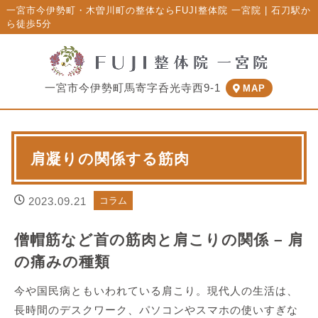
一宮市今伊勢町・木曽川町の整体ならFUJI整体院 一宮院 | 石刀駅か
ら徒歩5分
一宮市今伊勢町馬寄字呑光寺西9-1
MAP
肩凝りの関係する筋肉
2023.09.21
コラム
僧帽筋など首の筋肉と肩こりの関係 – 肩
の痛みの種類
今や国民病ともいわれている肩こり。現代人の生活は、
長時間のデスクワーク、パソコンやスマホの使いすぎな