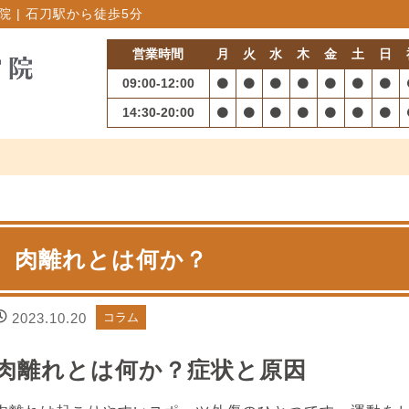
 | 石刀駅から徒歩5分
営業時間
月
火
水
木
金
土
日
09:00-12:00
14:30-20:00
肉離れとは何か？
2023.10.20
コラム
肉離れとは何か？症状と原因