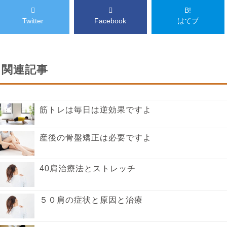
B!
Twitter
Facebook
はてブ
関連記事
筋トレは毎日は逆効果ですよ
産後の骨盤矯正は必要ですよ
40肩治療法とストレッチ
５０肩の症状と原因と治療