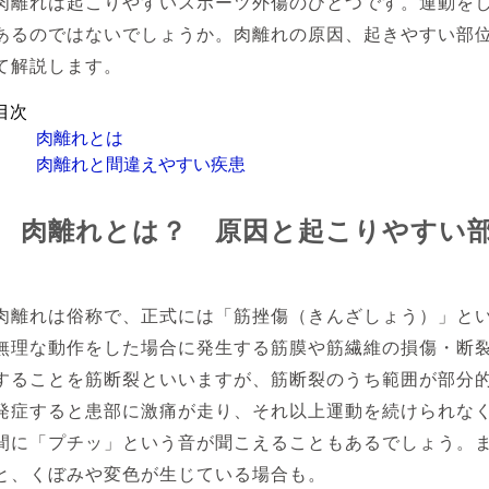
肉離れは起こりやすいスポーツ外傷のひとつです。運動を
あるのではないでしょうか。肉離れの原因、起きやすい部
て解説します。
目次
肉離れとは
肉離れと間違えやすい疾患
肉離れとは？ 原因と起こりやすい
肉離れは俗称で、正式には「筋挫傷（きんざしょう）」と
無理な動作をした場合に発生する筋膜や筋繊維の損傷・断
することを筋断裂といいますが、筋断裂のうち範囲が部分
発症すると患部に激痛が走り、それ以上運動を続けられな
間に「プチッ」という音が聞こえることもあるでしょう。
と、くぼみや変色が生じている場合も。