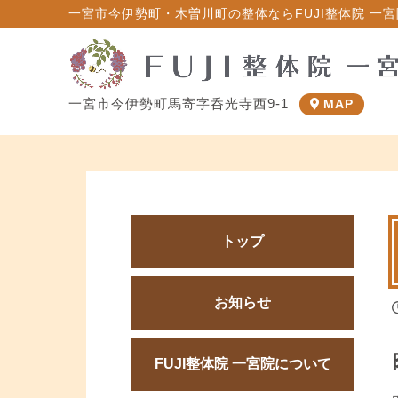
一宮市今伊勢町・木曽川町の整体ならFUJI整体院 一宮院
一宮市今伊勢町馬寄字呑光寺西9-1
MAP
トップ
お知らせ
FUJI整体院 一宮院について