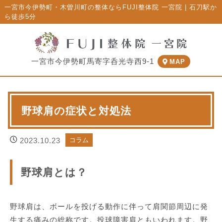
一宮市今伊勢町・木曽川町の整体ならFUJI整体院 一宮院 | 石刀駅か
ら徒歩5分
一宮市今伊勢町馬寄字呑光寺西9-1
MAP
野球肩の症状と対処法
2023.10.23
コラム
野球肩とは？
野球肩は、ボールを投げる動作に伴って肩関節周辺に発
生する痛みの総称です。投球障害肩ともいわれます。野