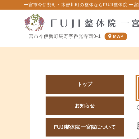
一宮市今伊勢町・木曽川町の整体ならFUJI整体院 一宮院
一宮市今伊勢町馬寄字呑光寺西9-1
MAP
トップ
お知らせ
FUJI整体院 一宮院について