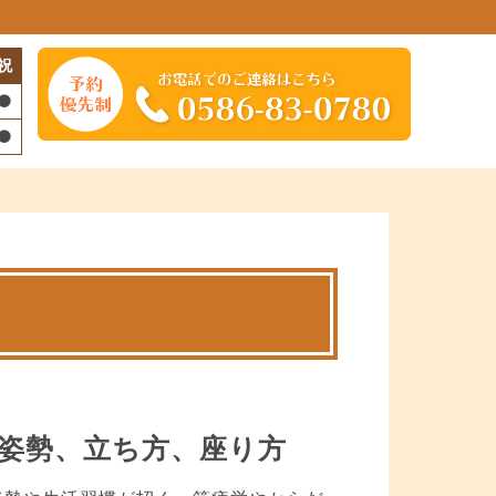
祝
姿勢、立ち方、座り方