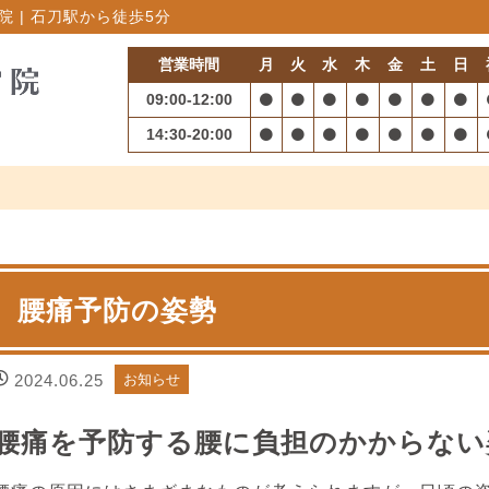
 | 石刀駅から徒歩5分
営業時間
月
火
水
木
金
土
日
09:00-12:00
14:30-20:00
腰痛予防の姿勢
2024.06.25
お知らせ
腰痛を予防する腰に負担のかからない