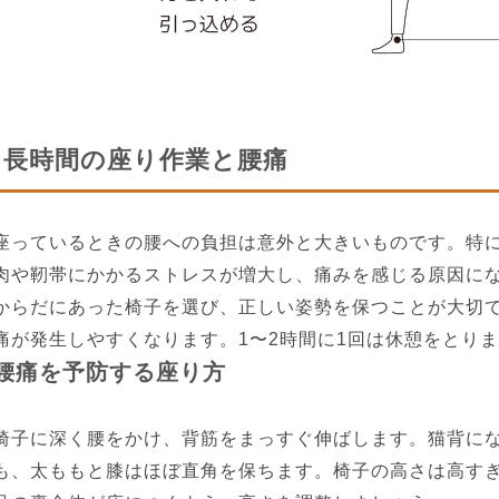
長時間の座り作業と腰痛
座っているときの腰への負担は意外と大きいものです。特
肉や靭帯にかかるストレスが増大し、痛みを感じる原因に
からだにあった椅子を選び、正しい姿勢を保つことが大切
痛が発生しやすくなります。1〜2時間に1回は休憩をとり
腰痛を予防する座り方
椅子に深く腰をかけ、背筋をまっすぐ伸ばします。猫背に
も、太ももと膝はほぼ直角を保ちます。椅子の高さは高す