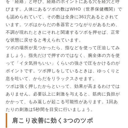
を「経絡」と呼び、経絡のポイントにある穴を経穴と呼
びます。人体にあるツボの数はWHO（世界保健機関）で
も認められていて、その数は全身に361穴あるとされて
います。ツボはからだの各器官とつながりがあるため、
不調が現れたときにそれと関連するツボを押せば、正常
な状態に戻せると考えられています。
ツボの場所が見つかったら、指などを使って圧迫してみ
ましょう。指先だけで押すのではなく、腕全体の力を使
って「イタ気持ちいい」くらいの強さで圧をかけるのが
ポイントです。ツボ押しをしているときは、ゆっくりと
息を吐いて、からだをリラックスさせます。
ツボは強く押したからといって、効果が高まるわけでは
ありません。必要以上に刺激を与えると、筋肉に負担が
かかって、もみ返しが起こる可能性があります。1回あ
たりの刺激は5秒間を目安に行いましょう。
肩こり改善に効く3つのツボ