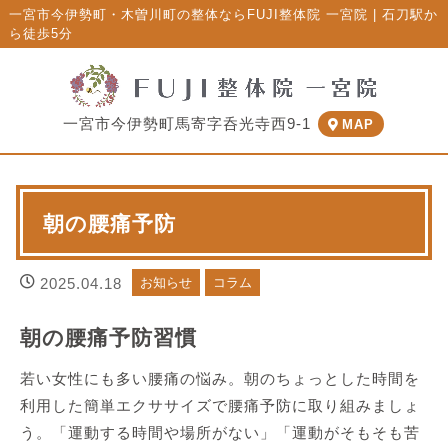
一宮市今伊勢町・木曽川町の整体ならFUJI整体院 一宮院 | 石刀駅か
ら徒歩5分
一宮市今伊勢町馬寄字呑光寺西9-1
MAP
朝の腰痛予防
2025.04.18
お知らせ
コラム
朝の腰痛予防習慣
若い女性にも多い腰痛の悩み。朝のちょっとした時間を
利用した簡単エクササイズで腰痛予防に取り組みましょ
う。「運動する時間や場所がない」「運動がそもそも苦