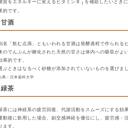
糖質をエネルギーに変えるビタミンＢ
を補給したいとき
１
果的です。
甘酒
別名「飲む点滴」ともいわれる甘酒は発酵過程で作られる
来のでんぷんが糖化された天然の甘さは体内への吸収がよ
効果的です。
選ぶときはなるべく砂糖が添加されていないものを選びま
出典：日本薬科大学
緑茶
緑茶には神経系の疲労回復、代謝活動をスムーズにする効
運動後に飲用した場合、副交感神経を優位にし、疲労感・
ります。