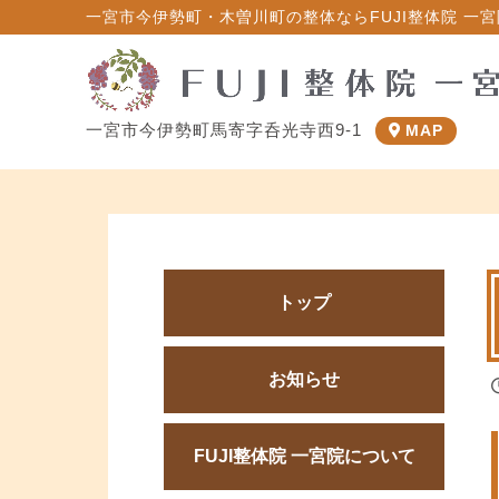
一宮市今伊勢町・木曽川町の整体ならFUJI整体院 一宮院
一宮市今伊勢町馬寄字呑光寺西9-1
MAP
トップ
お知らせ
FUJI整体院 一宮院について