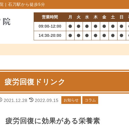
 | 石刀駅から徒歩5分
営業時間
月
火
水
木
金
土
日
09:00-12:00
14:30-20:00
疲労回復ドリンク
2021.12.28
2022.09.15
お知らせ
コラム
疲労回復に効果がある栄養素