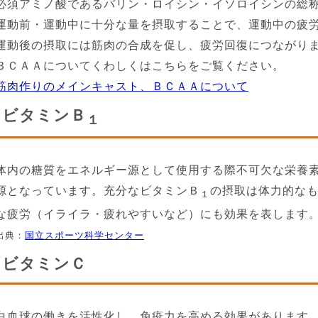
必須アミノ酸であるバリン・ロイシン・イソロイシンの総
運動前・運動中に十分な量を摂取することで、運動中の疲
運動後の摂取には筋肉の合成を促し、疲労回復につながり
ＢＣＡＡについてくわしくはこちらをご覧ください。
筋肉作りのメインキャスト、ＢＣＡＡについて
ビタミンＢ
１
体内の糖質をエネルギー源として使用する際不可欠な栄養
源となっています。充分なビタミンＢ
の摂取は体力的な
１
な疲労（イライラ・疲れやすいなど）にも効果を表します
出典：
国立スポーツ科学センター
ビタミンＣ
白血球の働きを活性化し、免疫力を高める効果があります