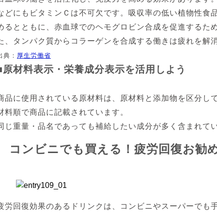
などにもビタミンＣは不可欠です。吸収率の低い植物性食
めるとともに、赤血球でのヘモグロビン合成を促進するた
た、タンパク質からコラーゲンを合成する働きは疲れを解
出典：
厚生労働省
■原材料表示・栄養成分表示を活用しよう
商品に使用されている原材料は、原材料と添加物を区分し
材料順で商品に記載されています。
同じ重量・品名であっても補給したい成分が多く含まれて
コンビニでも買える！疲労回復お勧
疲労回復効果のあるドリンクは、コンビニやスーパーでも