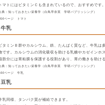
トマトにはビタミンＣも含まれているので、おすすめです
出典：知っておきたい栄養学（白鳥早奈英 学研パブリッシング）
164ページ トマト
牛乳
ビタミンＢ群やカルシウム、鉄、たんぱく質など、牛乳は
物です。カルシウムの消化吸収を助ける乳糖やカゼインホ
脂肪分には胃粘膜を保護する役割があり、胃の働きを助け
出典：知っておきたい栄養学（白鳥早奈英 学研パブリッシング）
144ページ 牛乳
豆乳
牛乳同様、タンパク質が補給できます。