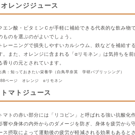
オレンジジュース
クエン酸・ビタミンＣが手軽に補給できる代表的な飲み物
のものを選ぶのがよいでしょう。
トレーニングで損失しやすいカルシウム、鉄などを補給す
す。また、オレンジに含まれる「αリモネン」は気持ちを前
る香りの元とされています。
出典：知っておきたい栄養学（白鳥早奈英 学研パブリッシング）
188ページ オレンジ αリモネン
トマトジュース
トマトの赤い部分には「リコピン」と呼ばれる強い抗酸化
影響や身体の内外からのダメージを防ぎ、身体を疲労から
ース摂取によって運動後の疲労が軽減される効果もあると