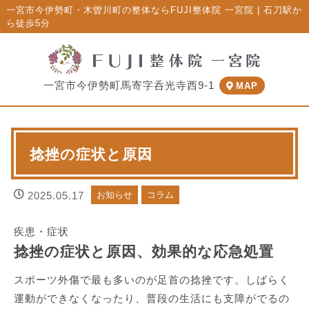
一宮市今伊勢町・木曽川町の整体ならFUJI整体院 一宮院 | 石刀駅か
ら徒歩5分
一宮市今伊勢町馬寄字呑光寺西9-1
MAP
捻挫の症状と原因
2025.05.17
お知らせ
コラム
疾患・症状
捻挫の症状と原因、効果的な応急処置
スポーツ外傷で最も多いのが足首の捻挫です。しばらく
運動ができなくなったり、普段の生活にも支障がでるの