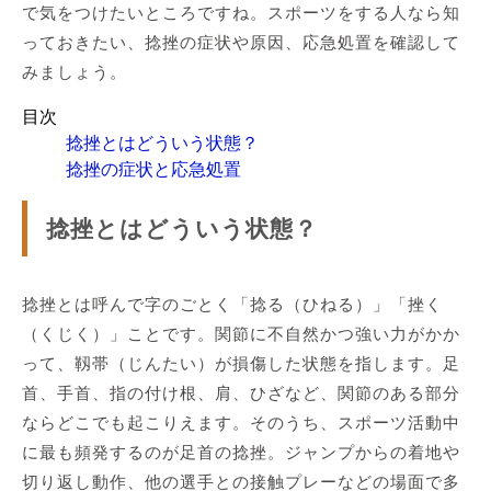
で気をつけたいところですね。スポーツをする人なら知
っておきたい、捻挫の症状や原因、応急処置を確認して
みましょう。
目次
捻挫とはどういう状態？
捻挫の症状と応急処置
捻挫とはどういう状態？
捻挫とは呼んで字のごとく「捻る（ひねる）」「挫く
（くじく）」ことです。関節に不自然かつ強い力がかか
って、靱帯（じんたい）が損傷した状態を指します。足
首、手首、指の付け根、肩、ひざなど、関節のある部分
ならどこでも起こりえます。そのうち、スポーツ活動中
に最も頻発するのが足首の捻挫。ジャンプからの着地や
切り返し動作、他の選手との接触プレーなどの場面で多