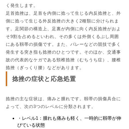
く発生します。
足首捻挫は、足首を内側に捻って生じる内反捻挫と、外
側に捻って生じる外反捻挫の大きく2種類に分けられま
す。足関節の構造上、足裏が内側に向く内反捻挫がおよ
そ9割を占めるといわれ、その多くは外側くるぶし周囲
にある靱帯の損傷です。また、バレーなどの競技で多く
発生する突き指も捻挫のひとつです。そのほか、交通事
故の代表的なケガである頸椎捻挫（むちうち症）、腰椎
捻挫（ぎっくり腰）などがあります。
捻挫の症状と応急処置
捻挫の主な症状は、痛みと腫れです。靱帯の損傷具合に
よって、次の3つのレベルに分類されます。
・レベル1：腫れも痛みも軽く、一時的に靱帯が伸
びている状態