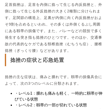
足首捻挫は、足首を内側に捻って生じる内反捻挫と、外
側に捻って生じる外反捻挫の大きく2種類に分けられま
す。足関節の構造上、足裏が内側に向く内反捻挫がおよ
そ9割を占めるといわれ、その多くは外側くるぶし周囲
にある靱帯の損傷です。また、バレーなどの競技で多く
発生する突き指も捻挫のひとつです。そのほか、交通事
故の代表的なケガである頸椎捻挫（むちうち症）、腰椎
捻挫（ぎっくり腰）などがあります。
捻挫の症状と応急処置
捻挫の主な症状は、痛みと腫れです。靱帯の損傷具合に
よって、次の3つのレベルに分類されます。
・レベル1：腫れも痛みも軽く、一時的に靱帯が伸
びている状態
・レベル2：靱帯の一部が切れている状態