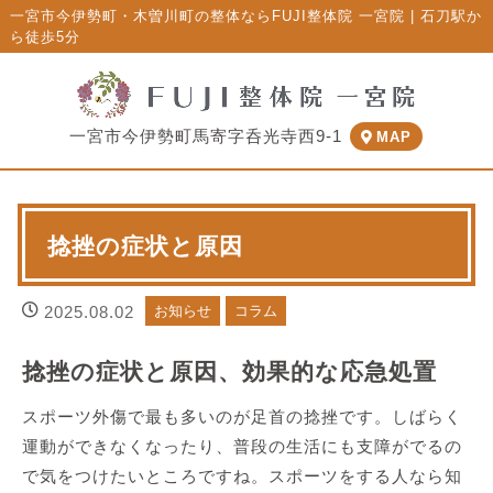
一宮市今伊勢町・木曽川町の整体ならFUJI整体院 一宮院 | 石刀駅か
ら徒歩5分
一宮市今伊勢町馬寄字呑光寺西9-1
MAP
捻挫の症状と原因
2025.08.02
お知らせ
コラム
捻挫の症状と原因、効果的な応急処置
スポーツ外傷で最も多いのが足首の捻挫です。しばらく
運動ができなくなったり、普段の生活にも支障がでるの
で気をつけたいところですね。スポーツをする人なら知