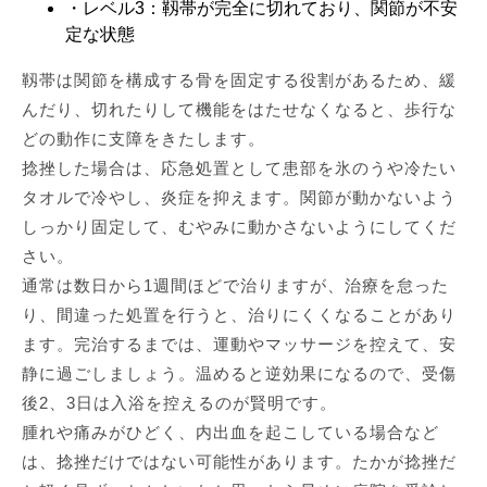
・レベル3：靱帯が完全に切れており、関節が不安
定な状態
靱帯は関節を構成する骨を固定する役割があるため、緩
んだり、切れたりして機能をはたせなくなると、歩行な
どの動作に支障をきたします。
捻挫した場合は、応急処置として患部を氷のうや冷たい
タオルで冷やし、炎症を抑えます。関節が動かないよう
しっかり固定して、むやみに動かさないようにしてくだ
さい。
通常は数日から1週間ほどで治りますが、治療を怠った
り、間違った処置を行うと、治りにくくなることがあり
ます。完治するまでは、運動やマッサージを控えて、安
静に過ごしましょう。温めると逆効果になるので、受傷
後2、3日は入浴を控えるのが賢明です。
腫れや痛みがひどく、内出血を起こしている場合など
は、捻挫だけではない可能性があります。たかが捻挫だ