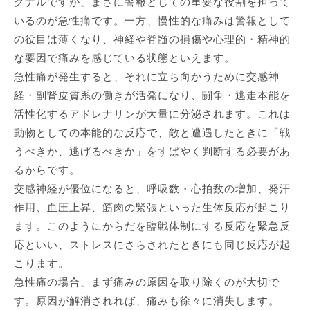
グナルですが、まさに警報としての重要な役割を担って
いるのが急性痛です。一方、慢性的な痛みは警報として
の役目は薄くなり、神経や脊髄の損傷や心理的・精神的
な要因で痛みを感じている状態といえます。
急性痛が発生すると、それに立ち向かうために交感神
経・副腎皮質系の働きが活発になり、闘争・逃走本能を
活性化するアドレナリンが大量に分泌されます。これは
動物としての本能的な反応で、敵と遭遇したときに「戦
うべきか、逃げるべきか」をすばやく判断する必要があ
るからです。
交感神経が優位になると、呼吸数・心拍数の増加、発汗
作用、血圧上昇、筋肉の緊張といった生体反応が起こり
ます。このようにからだを臨戦体制にする反応を緊急反
応といい、ストレスにさらされたときにも同じ反応が起
こります。
急性痛の場合、まず痛みの原因を取り除くのが大切で
す。原因が解消されれば、痛みも徐々に消失します。