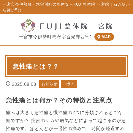
一宮市今伊勢町・木曽川町の整体ならFUJI整体院 一宮院 | 石刀駅か
ら徒歩5分
一宮市今伊勢町馬寄字呑光寺西9-1
MAP
急性痛とは？？
2025.08.08
お知らせ
コラム
急性痛とは何か？その特徴と注意点
痛みは大きく急性痛と慢性痛の2つに分類されるとご存
知ですか？ 突然のケガや病気などによって起こるのが急
性痛です。ほとんどが一過性の痛みで、時間が経過すれ