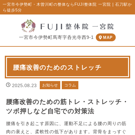
一宮市今伊勢町・木曽川町の整体ならFUJI整体院 一宮院 | 石刀駅か
ら徒歩5分
一宮市今伊勢町馬寄字呑光寺西9-1
MAP
腰痛改善のためのストレッチ
2025.08.23
お知らせ
コラム
腰痛改善のための筋トレ・ストレッチ・
ツボ押しなど自宅での対策法
腰痛を引き起こす原因に、運動不足による腰の周りの筋
肉の衰えと、柔軟性の低下があります。背骨をまっすぐ