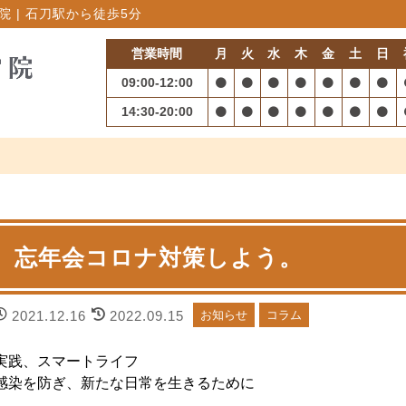
 | 石刀駅から徒歩5分
営業時間
月
火
水
木
金
土
日
09:00-12:00
14:30-20:00
忘年会コロナ対策しよう。
2021.12.16
2022.09.15
お知らせ
コラム
実践、スマートライフ
感染を防ぎ、新たな日常を生きるために
1