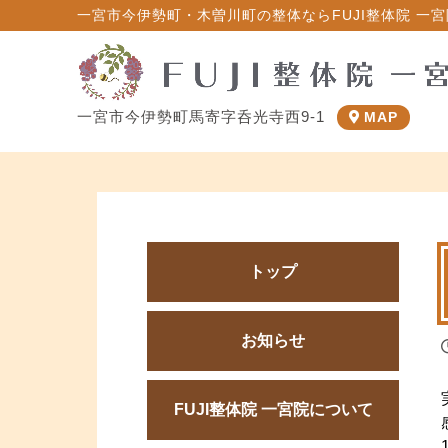
一宮市今伊勢町・木曽川町の整体ならFUJI整体院 一宮院
一宮市今伊勢町馬寄字呑光寺西9-1
MAP
トップ
お知らせ
FUJI整体院 一宮院について