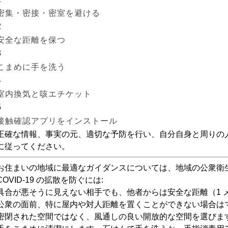
密集・密接・密室を避ける
2
安全な距離を保つ
3
こまめに手を洗う
4
室内換気と咳エチケット
5
接触確認アプリをインストール
正確な情報、事実の元、適切な予防を行い、自分自身と周りの
に従ってください。
お住まいの地域に最適なガイダンスについては、地域の公衆衛
COVID-19 の拡散を防ぐには:
具合が悪そうに見えない相手でも、他者からは安全な距離（1 
公衆の面前、特に屋内や対人距離を置くことができない場合は
密閉された空間ではなく、風通しの良い開放的な空間を選びま