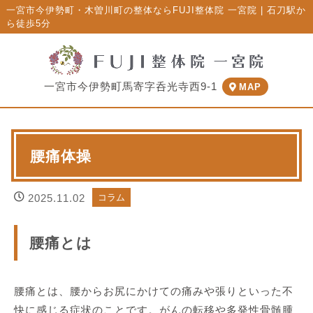
一宮市今伊勢町・木曽川町の整体ならFUJI整体院 一宮院 | 石刀駅か
ら徒歩5分
一宮市今伊勢町馬寄字呑光寺西9-1
MAP
腰痛体操
2025.11.02
コラム
腰痛とは
腰痛とは、腰からお尻にかけての痛みや張りといった不
快に感じる症状のことです。がんの転移や多発性骨髄腫