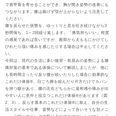
で肩甲骨を寄せることができ、胸が開き姿勢の改善にも
つながります。膝は曲げず顎が上がらないよう注意して
ください。
腰を反らせた状態を、ゆっくりと息を吐き続けながら3
秒間保ち、1～2回繰り返します。「痛気持ちいい」程度
の感覚であれば良いですが、殿部から太ももにかけてし
びれたり強い痛みを感じたりする場合は中止してくださ
い。
今回は、現代の生活に多い猫背・前屈みの姿勢による腰
痛対策の基本である体操について解説しましたが、他に
も長時間立ったり反り腰が続いたりした場合に効果的な
これだけ体操®、日ごろ脚を組んだり片方だけでカバン
を持つ癖があり、腰の左右どちらかに違和感や痛みが出
やすい人に意外と役立つこれだけ体操®があります（図
2、3）。反らす基本のこれだけ体操®に加え、自分の生
活スタイルや仕事、姿勢などによって合いそうな別メニ