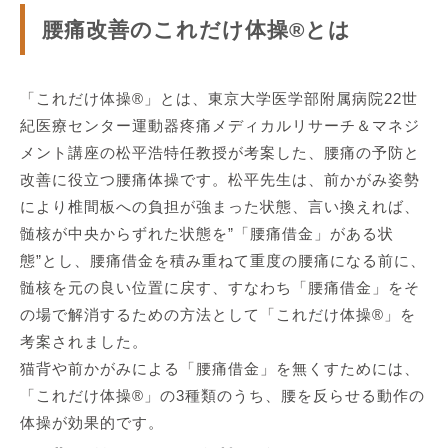
腰痛改善のこれだけ体操®とは
「これだけ体操®」とは、東京大学医学部附属病院22世
紀医療センター運動器疼痛メディカルリサーチ＆マネジ
メント講座の松平浩特任教授が考案した、腰痛の予防と
改善に役立つ腰痛体操です。松平先生は、前かがみ姿勢
により椎間板への負担が強まった状態、言い換えれば、
髄核が中央からずれた状態を”「腰痛借金」がある状
態”とし、腰痛借金を積み重ねて重度の腰痛になる前に、
髄核を元の良い位置に戻す、すなわち「腰痛借金」をそ
の場で解消するための方法として「これだけ体操®」を
考案されました。
猫背や前かがみによる「腰痛借金」を無くすためには、
「これだけ体操®」の3種類のうち、腰を反らせる動作の
体操が効果的です。