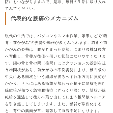
防にもつながりますので、是非、毎日の生活に取り入れ
てみてください。
代表的な腰痛のメカニズム
現代の生活では、パソコンやスマホ作業、家事などで”猫
背・前かがみ”の姿勢や動作が多くみられます。猫背や前
かがみの姿勢は、腰が丸まった姿勢、つまり腰椎は後方
へ弯曲し、骨盤が後側へ傾いた状態になりやすくなりま
す。腰の骨と骨の間（椎間）にはクッションの役割を担
う椎間板があり、前かがみの不良姿勢により、椎間板の
中央にある髄核という組織が後ろへずれる方向に負荷が
かかり、さらにはある衝撃が加わった拍子に髄核を囲む
線維輪が傷つく急性腰痛症（ぎっくり腰）や、髄核が線
維輪を通過して後方へ飛び出してしまう椎間板ヘルニア
を引き起こしてしまいます。また、猫背が常習化する
と、背中の筋肉が常に緊張して血流不足になります。