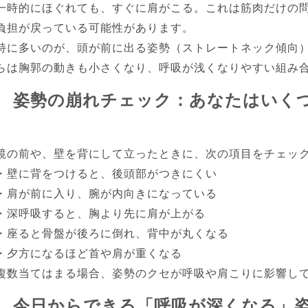
一時的にほぐれても、すぐに肩がこる。これは筋肉だけの
負担が戻っている可能性があります。
特に多いのが、頭が前に出る姿勢（ストレートネック傾向
らは胸郭の動きも小さくなり、呼吸が浅くなりやすい組み
姿勢の崩れチェック：あなたはいく
鏡の前や、壁を背にして立ったときに、次の項目をチェッ
・壁に背をつけると、後頭部がつきにくい
・肩が前に入り、腕が内向きになっている
・深呼吸すると、胸より先に肩が上がる
・座ると骨盤が後ろに倒れ、背中が丸くなる
・夕方になるほど首や肩が重くなる
複数当てはまる場合、姿勢のクセが呼吸や肩こりに影響し
今日からできる「呼吸が深くなる」