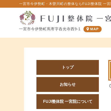
一宮市今伊勢町・木曽川町の整体ならFUJI整体院 一宮院
一宮市今伊勢町馬寄字呑光寺西9-1
MAP
トップ
お知らせ
FUJI整体院 一宮院について