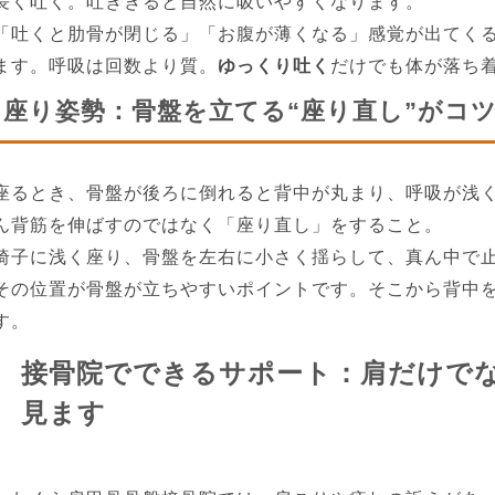
長く吐く。吐ききると自然に吸いやすくなります。
「吐くと肋骨が閉じる」「お腹が薄くなる」感覚が出てく
ます。呼吸は回数より質。
ゆっくり吐く
だけでも体が落ち
座り姿勢：骨盤を立てる“座り直し”がコ
座るとき、骨盤が後ろに倒れると背中が丸まり、呼吸が浅
ん背筋を伸ばすのではなく「座り直し」をすること。
椅子に浅く座り、骨盤を左右に小さく揺らして、真ん中で
その位置が骨盤が立ちやすいポイントです。そこから背中
す。
接骨院でできるサポート：肩だけで
見ます