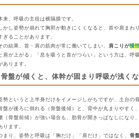
本来、呼吸の主役は横隔膜です。
しかし姿勢が崩れて胸郭が動きにくくなると、首や肩まわ
すぎることがあります。
その結果、首・肩の筋肉が常に働いてしまい、
肩こりが
慢
と肩が上がる」「息を吸うと首がつらい」という方は、呼吸
があります。
骨盤が傾くと、体幹が固まり呼吸が浅く
姿勢というと上半身だけをイメージしがちですが、土台の
骨盤が後ろに倒れる（骨盤後傾）と、背中が丸まりやすく
腰（骨盤前傾）が強い場合も、肋骨が開きっぱなしになり
あります。
つまり、姿勢と呼吸は「胸だけ」「肩だけ」ではなく、
骨