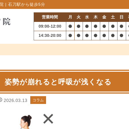
 | 石刀駅から徒歩5分
営業時間
月
火
水
木
金
土
日
09:00-12:00
14:30-20:00
姿勢が崩れると呼吸が浅くなる
2026.03.13
コラム