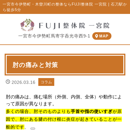
一宮市今伊勢町・木曽川町の整体ならFUJI整体院 一宮院 | 石刀駅か
ら徒歩5分
一宮市今伊勢町馬寄字呑光寺西9-1
MAP
肘の痛みと対策
2026.03.16
コラム
肘の痛みは、痛む場所（外側、内側、全体）や動作によ
って原因が異なります。
多くの場合、肘そのものよりも
手首や指の使いすぎ
が原
因で、肘にある腱の付け根に炎症が起きていることが一
般的です
。