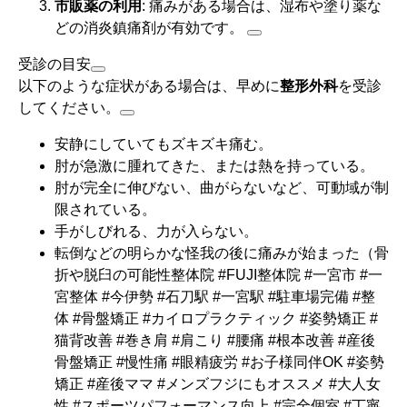
市販薬の利用
: 痛みがある場合は、湿布や塗り薬な
どの消炎鎮痛剤が有効です。
受診の目安
以下のような症状がある場合は、早めに
整形外科
を受診
してください。
安静にしていてもズキズキ痛む。
肘が急激に腫れてきた、または熱を持っている。
肘が完全に伸びない、曲がらないなど、可動域が制
限されている。
手がしびれる、力が入らない。
転倒などの明らかな怪我の後に痛みが始まった（骨
折や脱臼の可能性
整体院 #FUJI整体院 #一宮市 #一
宮整体 #今伊勢 #石刀駅 #一宮駅 #駐車場完備 #整
体 #骨盤矯正 #カイロプラクティック #姿勢矯正 #
猫背改善 #巻き肩 #肩こり #腰痛 #根本改善 #産後
骨盤矯正 #慢性痛 #眼精疲労 #お子様同伴OK #姿勢
矯正 #産後ママ #メンズフジにもオススメ #大人女
性 #スポーツパフォーマンス向上 #完全個室 #丁寧