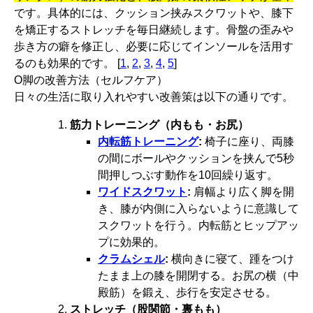
です。具体的には、クッション挟みスクワットや、膝下
を矯正するストレッチを毎日継続します。骨盤の歪みや
歩き方の癖を修正し、必要に応じてインソールを活用す
るのも効果的です。 [
1
,
2
,
3
,
4
,
5
]
O脚の改善方法（セルフケア）
日々の生活に取り入れやすい改善策は以下の通りです。
筋力トレーニング（内もも・お尻）
内転筋トレーニング
:
椅子に座り、両膝
の間にボールやクッションを挟んで5秒
間押しつぶす動作を10回繰り返す。
ワイドスクワット
:
肩幅より広く脚を開
き、膝が内側に入らないように意識して
スクワットを行う。内転筋とヒップアッ
プに効果的。
クラムシェル
:
横向きに寝て、踵をつけ
たまま上の膝を開閉する。お尻の横（中
殿筋）を鍛え、歩行を安定させる。
ストレッチ（股関節・裏もも）