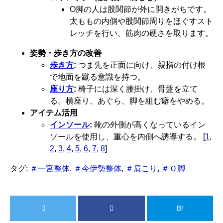
O脚の人は股関節が外に開きがちです。
太ももの内側や股関節周りをほぐすスト
レッチを行い、筋肉の硬さを取ります。
姿勢・歩き方の改善
歩き方
:
つま先を正面に向け、親指の付け根
で地面を蹴る意識を持つ。
座り方
:
椅子には深く腰掛け、骨盤を立て
る。横座り、あぐら、脚を組む癖をやめる。
アイテム活用
インソール
:
靴の外側が高くなっているイン
ソールを使用し、重心を内側へ誘導する。
[
1
,
2
,
3
,
4
,
5
,
6
,
7
,
8
]
タグ:
＃一宮整体
,
＃今伊勢整体
,
＃肩こり
,
＃Ｏ脚
B!