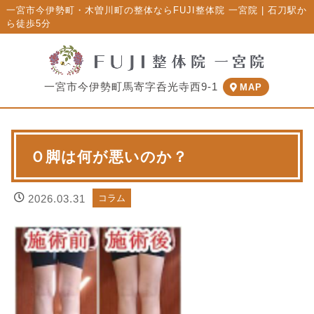
一宮市今伊勢町・木曽川町の整体ならFUJI整体院 一宮院 | 石刀駅か
ら徒歩5分
一宮市今伊勢町馬寄字呑光寺西9-1
MAP
Ｏ脚は何が悪いのか？
2026.03.31
コラム