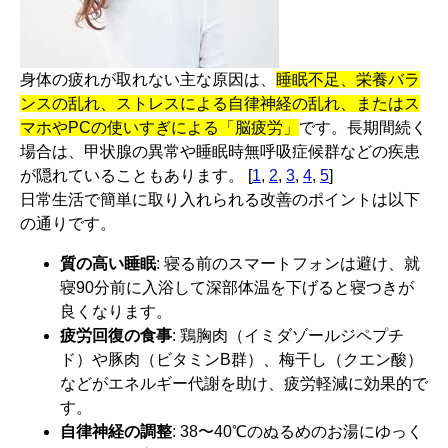
身体の疲れが取れない主な原因は、
睡眠不足、栄養バラ
ンスの乱れ、ストレスによる自律神経の乱れ、またはス
マホやPCの使いすぎによる「脳疲労」
です。長期間続く
場合は、甲状腺の異常や睡眠時無呼吸症候群などの疾患
が隠れていることもあります。 [
1
,
2
,
3
,
4
,
5
]
日常生活で簡単に取り入れられる改善のポイントは以下
の通りです。
質の高い睡眠
: 寝る前のスマートフォンは避け、就
寝90分前に入浴して深部体温を下げると寝つきが
良くなります。
疲労回復の食事
: 鶏胸肉（イミダゾールジペプチ
ド）や豚肉（ビタミンB群）、梅干し（クエン酸）
などがエネルギー代謝を助け、疲労軽減に効果的で
す。
自律神経の調整
: 38〜40℃のぬるめのお湯にゆっく