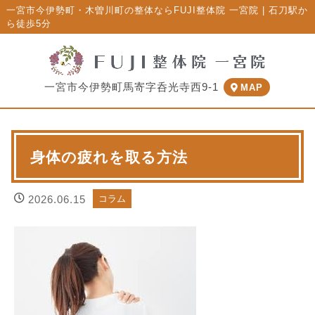
一宮市今伊勢町・木曽川町の整体ならFUJI整体院 一宮院 | 石刀駅か
ら徒歩5分
一宮市今伊勢町馬寄字呑光寺西9-1
MAP
身体の疲れを取る方法
2026.06.15
コラム