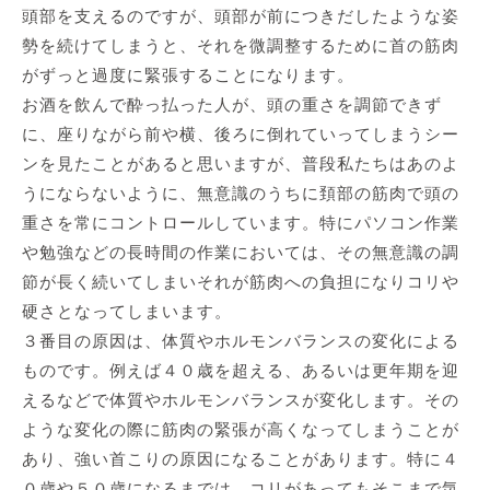
頭部を支えるのですが、頭部が前につきだしたような姿
勢を続けてしまうと、それを微調整するために首の筋肉
がずっと過度に緊張することになります。
お酒を飲んで酔っ払った人が、頭の重さを調節できず
に、座りながら前や横、後ろに倒れていってしまうシー
ンを見たことがあると思いますが、普段私たちはあのよ
うにならないように、無意識のうちに頚部の筋肉で頭の
重さを常にコントロールしています。特にパソコン作業
や勉強などの長時間の作業においては、その無意識の調
節が長く続いてしまいそれが筋肉への負担になりコリや
硬さとなってしまいます。
３番目の原因は、
体質やホルモンバランスの変化による
もの
です。例えば４０歳を超える、あるいは更年期を迎
えるなどで体質やホルモンバランスが変化します。その
ような変化の際に筋肉の緊張が高くなってしまうことが
あり、強い首こりの原因になることがあります。特に４
０歳や５０歳になるまでは、コリがあってもそこまで気