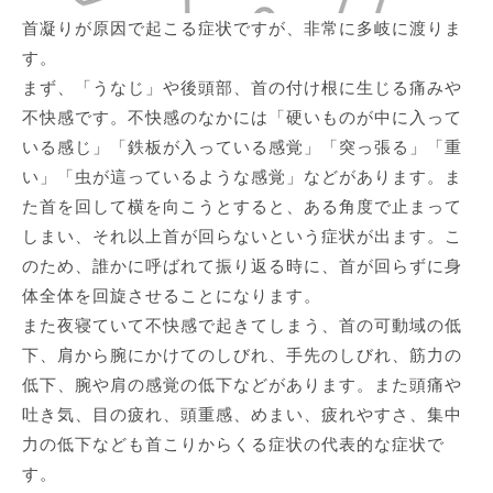
首凝りが原因で起こる症状ですが、非常に多岐に渡りま
す。
まず、「うなじ」や後頭部、首の付け根に生じる痛みや
不快感です。不快感のなかには「硬いものが中に入って
いる感じ」「鉄板が入っている感覚」「突っ張る」「重
い」「虫が這っているような感覚」などがあります。ま
た首を回して横を向こうとすると、ある角度で止まって
しまい、それ以上首が回らないという症状が出ます。こ
のため、誰かに呼ばれて振り返る時に、首が回らずに身
体全体を回旋させることになります。
また夜寝ていて不快感で起きてしまう、首の可動域の低
下、肩から腕にかけてのしびれ、手先のしびれ、筋力の
低下、腕や肩の感覚の低下などがあります。また頭痛や
吐き気、目の疲れ、頭重感、めまい、疲れやすさ、集中
力の低下なども首こりからくる症状の代表的な症状で
す。