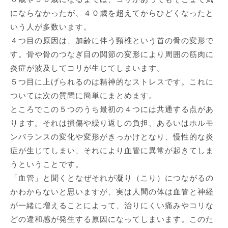
にならなかったが、４０歳を超えてからひどくなったと
いう人が多数います。
４つ目の原因は、
加齢に伴う頸椎という首の骨の変形
で
す。骨や骨のつなぎ目の関節の変形により周囲の筋肉に
炎症が波及してコリが生じてしまいます。
５つ目に上げられるのは
精神的なストレス
です。これに
ついては次の質問に簡単にまとめます。
ところでこの５つのうち最初の４つには共通する点があ
ります。それは損傷や繰り返しの負担、あるいはホルモ
ンバランスの変化や変形がきっかけとなり、慢性的な炎
症が生じてしまい、それにより血管に異常が起きてしま
うということです。
「血管」と聞くとなぜそれが凝り（こり）につながるの
かわからないと思いますが、実は人間の体は血管と神経
が一緒に増えることによって、治りにくい痛みやコリな
どの違和感が発生する原因になってしまいます。このた