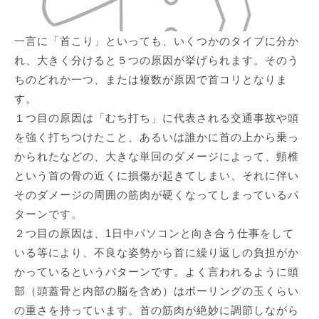
一言に「首こり」といっても、いくつかのタイプに分か
れ、大きく分けると５つの原因が挙げられます。そのう
ちのどれか一つ、または複数が原因で首コリとなりま
す。
１つ目の原因は「むち打ち」に代表される交通事故や頭
を強く打ちつけたこと、あるいは誰かに首の上から乗っ
かられたなどの、
大きな単回のダメージによって、頸椎
という首の骨の近くに損傷が起きてしまい、それに伴い
そのダメージの周囲の筋肉が硬くなってしまっている
パ
ターンです。
２つ目の原因は、1日中パソコンと向き合う仕事をして
いる等により、
不良な姿勢から首に繰り返しの負担がか
かっている
というパターンです。よく言われるように頭
部（頭蓋骨と内部の脳を含め）はボーリングの玉くらい
の重さを持っています。首の筋肉が絶妙に調節しながら