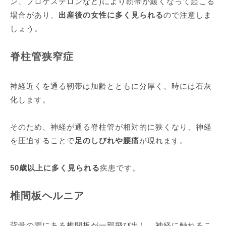
ン、プロゲステロンなど)により靭帯が緩くなって起こる
場合があり、
出産後の女性に多く見られる
ので注意しま
しょう。
脊柱管狭窄症
神経近くを通る靭帯は加齢とともに分厚く、時には石灰
化します。
そのため、神経が通る脊柱管が相対的に狭くなり、神経
を圧迫することで
足のしびれや腰痛
が現れます。
50歳以上に多く見られる
疾患です。
椎間板ヘルニア
背骨の間にある椎間板が一部飛び出し、神経に触れるこ