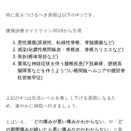
特に気をつけるべき原因は以下の4つです。
腰痛診療ガイドライン2019から引用
悪性腫瘍(原発性、転移性脊椎、脊髄腫瘍など)
感染(化膿性椎間板炎・脊椎炎、脊椎カリエスなど)
骨折(椎体骨折など)
重篤な神経症状を伴う腰椎疾患(下肢麻痺、膀胱直
腸障害などを伴うようつい椎間板ヘルニアや腰部脊
柱管狭窄症)
上記の4つは生活レベルを著しく下げる原因になるた
め、速やかに病院へ行きましょう。
とはいえ、「
どの痛みが悪い痛みかわからない
」や「
ど
の期間痛みが続いたら悪い痛みなのかわからない
」と疑