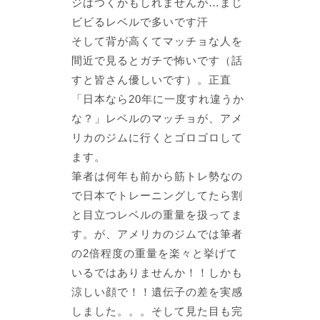
ジはつくかもしれませんが…
まじ
ビビるレベルで多い
です汗
そして
背が高くてマッチョな人を
間近で
見るとガチで怖いです（話
すと皆さん優しいです）。正直
「日本なら20年に一度すれ違うか
な？」レベルのマッチョが、
アメ
リカの
ジムに行くとゴロゴロして
ます。
筆者は何年も前から筋トレ勢なの
で日本でトレーニングしてたら割
と目立つレベルの重量を扱ってま
す。が、
アメリカのジムでは筆者
の2倍程度の重量を楽々と挙げて
いるではありませんか！！
しかも
涼しい顔で！！
遺伝子の差を実感
しました。。。
そして見た目も完