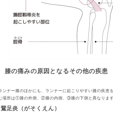
膝の痛みの原因となるその他の疾患
ランナー膝のほかにも、ランナーに起こりやすい膝の疾患
む場所は①膝の外側、②膝の内側、③膝の下側と異なりま
鵞足炎（がそくえん）