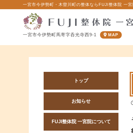
一宮市今伊勢町・木曽川町の整体ならFUJI整体院 一宮院
一宮市今伊勢町馬寄字呑光寺西9-1
MAP
トップ
お知らせ
FUJI整体院 一宮院について