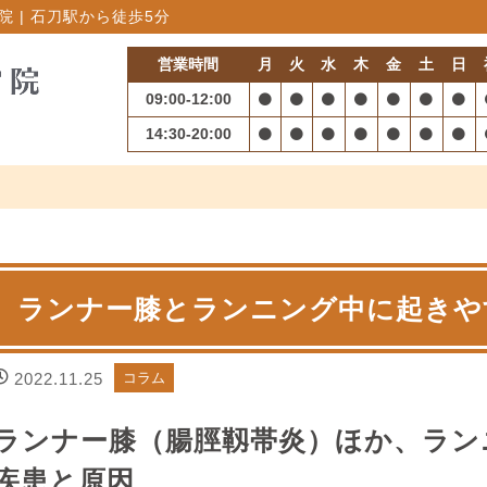
 | 石刀駅から徒歩5分
営業時間
月
火
水
木
金
土
日
09:00-12:00
14:30-20:00
ランナー膝とランニング中に起きや
2022.11.25
コラム
ランナー膝（腸脛靱帯炎）ほか、ラン
疾患と原因