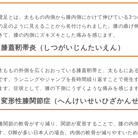
鵞足とは、太ももの内側から膝内側にかけて伸びている3つ
の足のように見えることから名付けられました。膝の曲げ
きて、膝の内側にズキズキとした痛みを感じます。
膝蓋靭帯炎（しつがいじんたいえん）
太ももの外側を広くおおっている膝蓋靭帯と、太ももにあ
です。ランニングやジャンプを長時間繰り返すことで発生
ます。症状として、膝の下側にうずくような痛みを感じま
変形性膝関節症（へんけいせいひざかん
膝関節の軟骨がすり減り、関節が変形することで、膝の内
す。O脚が多い日本人の場合、内側の軟骨が減りやすいた