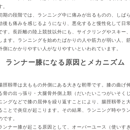
す。
初期の段階では、ランニング中に痛みが出るものの、しば
動後も痛みを感じるようになり、悪化すると慢性化して日
です。長距離の陸上競技以外にも、サイクリングやスキー
します。ランニングを始めたばかりの人や筋力が弱い人、
外側にかかりやすい人がなりやすいといわれています。
ランナー膝になる原因とメカニズム
腸脛靱帯は太ももの外側にある大きな靭帯です。膝の曲げ
る骨の出っ張り・大腿骨外側上顆（だいたいこつがいそく
ニングなどで膝の屈伸を繰り返すことにより、腸脛靱帯と
ることで炎症が起こります。その結果、ランニング時やラ
のです。
ランナー膝が起こる原因として、オーバーユース（使いす