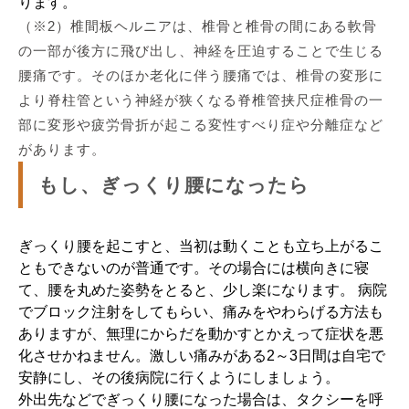
ります。
（※2）椎間板ヘルニアは、椎骨と椎骨の間にある軟骨
の一部が後方に飛び出し、神経を圧迫することで生じる
腰痛です。そのほか老化に伴う腰痛では、椎骨の変形に
より脊柱管という神経が狭くなる脊椎管挟尺症椎骨の一
部に変形や疲労骨折が起こる変性すべり症や分離症など
があります。
もし、ぎっくり腰になったら
ぎっくり腰を起こすと、当初は動くことも立ち上がるこ
ともできないのが普通です。その場合には横向きに寝
て、腰を丸めた姿勢をとると、少し楽になります。 病院
でブロック注射をしてもらい、痛みをやわらげる方法も
ありますが、無理にからだを動かすとかえって症状を悪
化させかねません。激しい痛みがある2～3日間は自宅で
安静にし、その後病院に行くようにしましょう。
外出先などでぎっくり腰になった場合は、タクシーを呼