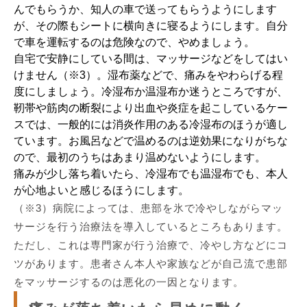
んでもらうか、知人の車で送ってもらうようにします
が、その際もシートに横向きに寝るようにします。自分
で車を運転するのは危険なので、やめましょう。
自宅で安静にしている間は、マッサージなどをしてはい
けません（※3）。湿布薬などで、痛みをやわらげる程
度にしましょう。冷湿布か温湿布か迷うところですが、
靭帯や筋肉の断裂により出血や炎症を起こしているケー
スでは、一般的には消炎作用のある冷湿布のほうが適し
ています。お風呂などで温めるのは逆効果になりがちな
ので、最初のうちはあまり温めないようにします。
痛みが少し落ち着いたら、冷湿布でも温湿布でも、本人
が心地よいと感じるほうにします。
（※3）病院によっては、患部を氷で冷やしながらマッ
サージを行う治療法を導入しているところもあります。
ただし、これは専門家が行う治療で、冷やし方などにコ
ツがあります。患者さん本人や家族などが自己流で患部
をマッサージするのは悪化の一因となります。