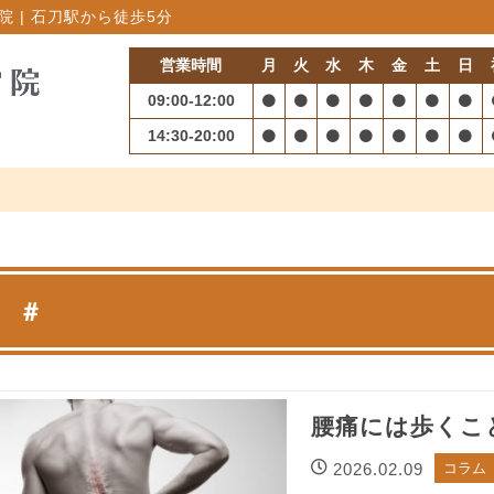
 | 石刀駅から徒歩5分
営業時間
月
火
水
木
金
土
日
09:00-12:00
14:30-20:00
＃
腰痛には歩くこ
2026.02.09
コラム