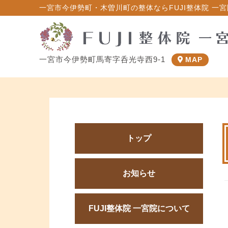
一宮市今伊勢町・木曽川町の整体ならFUJI整体院 一宮院
一宮市今伊勢町馬寄字呑光寺西9-1
MAP
トップ
お知らせ
FUJI整体院 一宮院について