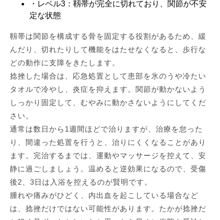
・レベル3：靱帯が完全に切れており、関節が不安
定な状態
靱帯は関節を構成する骨を固定する役割があるため、緩
んだり、切れたりして機能をはたせなくなると、歩行な
どの動作に支障をきたします。
捻挫した場合は、応急処置として患部を氷のうや冷たい
タオルで冷やし、炎症を抑えます。関節が動かないよう
しっかり固定して、むやみに動かさないようにしてくだ
さい。
通常は数日から1週間ほどで治りますが、治療を怠った
り、間違った処置を行うと、治りにくくなることがあり
ます。完治するまでは、運動やマッサージを控えて、安
静に過ごしましょう。温めると逆効果になるので、受傷
後2、3日は入浴を控えるのが賢明です。
腫れや痛みがひどく、内出血を起こしている場合など
は、捻挫だけではない可能性があります。たかが捻挫だ