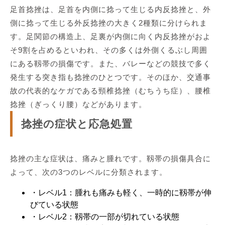
足首捻挫は、足首を内側に捻って生じる内反捻挫と、外
側に捻って生じる外反捻挫の大きく2種類に分けられま
す。足関節の構造上、足裏が内側に向く内反捻挫がおよ
そ9割を占めるといわれ、その多くは外側くるぶし周囲
にある靱帯の損傷です。また、バレーなどの競技で多く
発生する突き指も捻挫のひとつです。そのほか、交通事
故の代表的なケガである頸椎捻挫（むちうち症）、腰椎
捻挫（ぎっくり腰）などがあります。
捻挫の症状と応急処置
捻挫の主な症状は、痛みと腫れです。靱帯の損傷具合に
よって、次の3つのレベルに分類されます。
・レベル1：腫れも痛みも軽く、一時的に靱帯が伸
びている状態
・レベル2：靱帯の一部が切れている状態