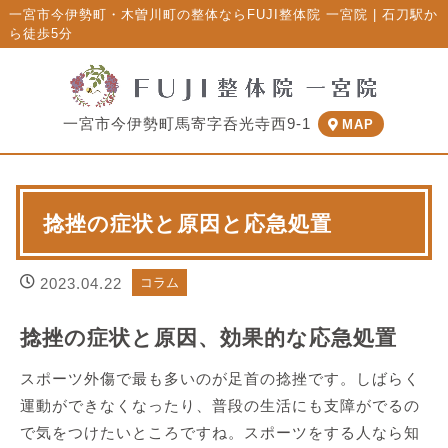
一宮市今伊勢町・木曽川町の整体ならFUJI整体院 一宮院 | 石刀駅か
ら徒歩5分
一宮市今伊勢町馬寄字呑光寺西9-1
MAP
捻挫の症状と原因と応急処置
2023.04.22
コラム
捻挫の症状と原因、効果的な応急処置
スポーツ外傷で最も多いのが足首の捻挫です。しばらく
運動ができなくなったり、普段の生活にも支障がでるの
で気をつけたいところですね。スポーツをする人なら知