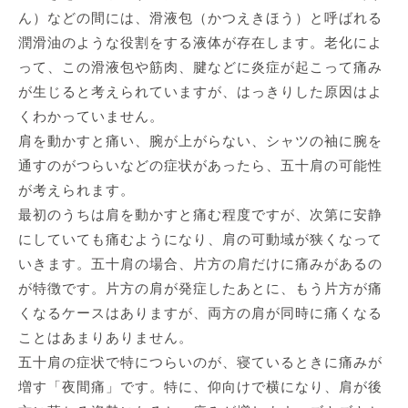
ん）などの間には、滑液包（かつえきほう）と呼ばれる
潤滑油のような役割をする液体が存在します。老化によ
って、この滑液包や筋肉、腱などに炎症が起こって痛み
が生じると考えられていますが、はっきりした原因はよ
くわかっていません。
肩を動かすと痛い、腕が上がらない、シャツの袖に腕を
通すのがつらいなどの症状があったら、五十肩の可能性
が考えられます。
最初のうちは肩を動かすと痛む程度ですが、次第に安静
にしていても痛むようになり、肩の可動域が狭くなって
いきます。五十肩の場合、片方の肩だけに痛みがあるの
が特徴です。片方の肩が発症したあとに、もう片方が痛
くなるケースはありますが、両方の肩が同時に痛くなる
ことはあまりありません。
五十肩の症状で特につらいのが、寝ているときに痛みが
増す「夜間痛」です。特に、仰向けで横になり、肩が後