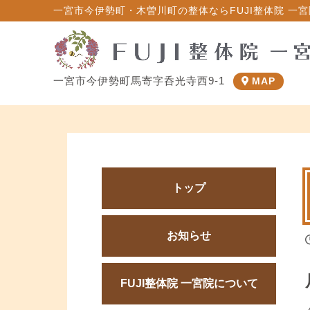
一宮市今伊勢町・木曽川町の整体ならFUJI整体院 一宮院
一宮市今伊勢町馬寄字呑光寺西9-1
MAP
トップ
お知らせ
FUJI整体院 一宮院について