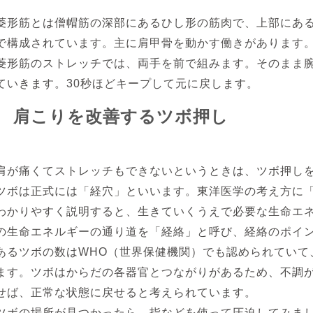
菱形筋とは僧帽筋の深部にあるひし形の筋肉で、上部にある
で構成されています。主に肩甲骨を動かす働きがあります
菱形筋のストレッチでは、両手を前で組みます。そのまま
ていきます。30秒ほどキープして元に戻します。
肩こりを改善するツボ押し
肩が痛くてストレッチもできないというときは、ツボ押し
ツボは正式には「経穴」といいます。東洋医学の考え方に
わかりやすく説明すると、生きていくうえで必要な生命エ
の生命エネルギーの通り道を「経絡」と呼び、経絡のポイ
あるツボの数はWHO（世界保健機関）でも認められていて
ます。ツボはからだの各器官とつながりがあるため、不調
せば、正常な状態に戻せると考えられています。
ツボの場所が見つかったら、指などを使って圧迫してみま