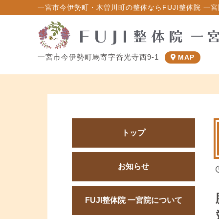
一宮市今伊勢町・木曽川町の整体ならFUJI整体院 一宮院
一宮市今伊勢町馬寄字呑光寺西9-1
MAP
トップ
お知らせ
FUJI整体院 一宮院について