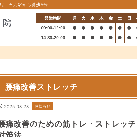
 | 石刀駅から徒歩5分
営業時間
月
火
水
木
金
土
日
09:00-12:00
14:30-20:00
腰痛改善ストレッチ
2025.03.23
お知らせ
腰痛改善のための筋トレ・ストレッチ
対策法