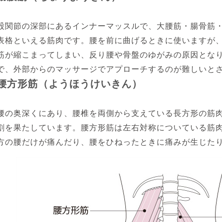
股関節の深部にあるインナーマッスルで、大腰筋・腸骨筋・
表格といえる筋肉です。腰を前に曲げるときに使いますが
筋が縮こまってしまい、反り腰や骨盤のゆがみの原因とな
で、外部からのマッサージでアプローチするのが難しいと
腰方形筋（ようほうけいきん）
腰の奥深くにあり、腰椎を両側から支えている長方形の筋
割を果たしています。腰方形筋は左右対称についている筋
方の腰だけが痛んだり、腰をひねったときに痛みが生じた