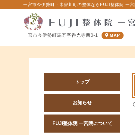
一宮市今伊勢町・木曽川町の整体ならFUJI整体院 一宮院
一宮市今伊勢町馬寄字呑光寺西9-1
MAP
トップ
お知らせ
FUJI整体院 一宮院について