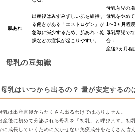
母乳育児の場
出産後はみずみずしい肌を維持す
母乳をやめて
る働きがある「エストロゲン」が
1〜3ヵ月程
肌あれ
急激に減少するため、肌あれ・乾
母乳育児でな
燥などの症状が起こりやすい。
合：
産後3ヵ月程
母乳の豆知識
母乳はいつから出るの？ 量が安定するの
母乳は出産直後からたくさん出るわけではありません。
出産後に初めて分泌される母乳を「初乳」と呼びます。初
かに成長していくために欠かせない免疫成分をたくさん含