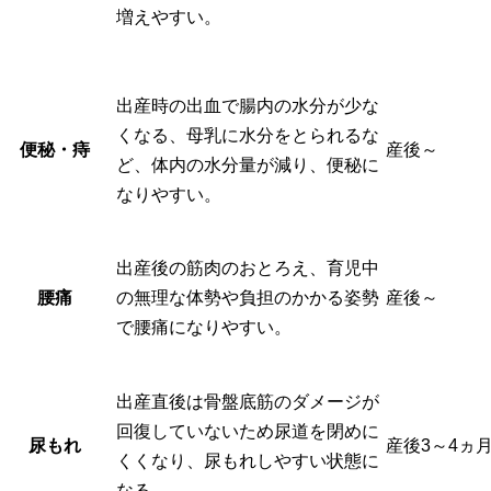
増えやすい。
出産時の出血で腸内の水分が少な
くなる、母乳に水分をとられるな
便秘・痔
産後～
ど、体内の水分量が減り、便秘に
なりやすい。
出産後の筋肉のおとろえ、育児中
腰痛
の無理な体勢や負担のかかる姿勢
産後～
で腰痛になりやすい。
出産直後は骨盤底筋のダメージが
回復していないため尿道を閉めに
尿もれ
産後3～4ヵ
くくなり、尿もれしやすい状態に
なる。