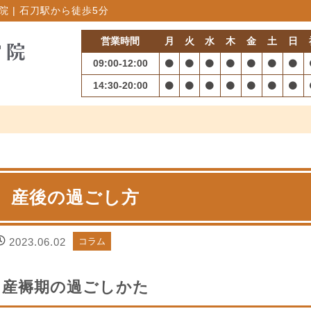
 | 石刀駅から徒歩5分
営業時間
月
火
水
木
金
土
日
09:00-12:00
14:30-20:00
産後の過ごし方
2023.06.02
コラム
産褥期の過ごしかた