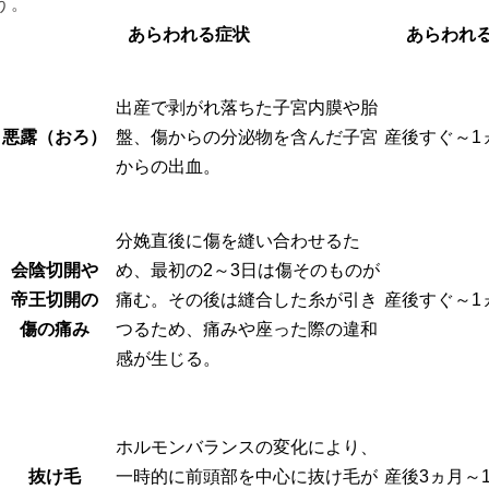
う。
あらわれる症状
あらわれ
出産で剥がれ落ちた子宮内膜や胎
悪露（おろ）
盤、傷からの分泌物を含んだ子宮
産後すぐ～1
からの出血。
分娩直後に傷を縫い合わせるた
会陰切開や
め、最初の2～3日は傷そのものが
帝王切開の
痛む。その後は縫合した糸が引き
産後すぐ～1
傷の痛み
つるため、痛みや座った際の違和
感が生じる。
ホルモンバランスの変化により、
抜け毛
一時的に前頭部を中心に抜け毛が
産後3ヵ月～