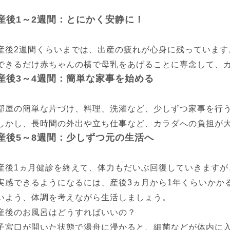
産後1～2週間：とにかく安静に！
産後2週間くらいまでは、出産の疲れが心身に残っています
できるだけ赤ちゃんの横で母乳をあげることに専念して、
産後3～4週間：簡単な家事を始める
部屋の簡単な片づけ、料理、洗濯など、少しずつ家事を行
しかし、長時間の外出や立ち仕事など、カラダへの負担が
産後5～8週間：少しずつ元の生活へ
産後1ヵ月健診を終えて、体力もだいぶ回復していきますが
実感できるようになるには、産後3ヵ月から1年くらいかか
いよう、体調を考えながら生活しましょう。
産後のお風呂はどうすればいいの？
子宮口が開いた状態で湯舟に浸かると、細菌などが体内に