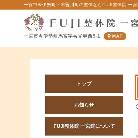
一宮市今伊勢町・木曽川町の整体ならFUJI整体院 一宮院
一宮市今伊勢町馬寄字呑光寺西9-1
MAP
トップ
お知らせ
FUJI整体院 一宮院について