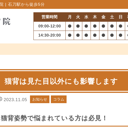
 | 石刀駅から徒歩5分
営業時間
月
火
水
木
金
土
日
09:00-12:00
14:30-20:00
猫背は見た目以外にも影響します
2023.11.05
お知らせ
コラム
猫背姿勢で悩まれている方は必見！