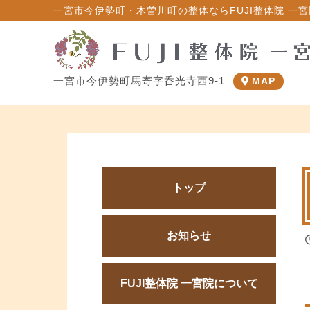
一宮市今伊勢町・木曽川町の整体ならFUJI整体院 一宮院
一宮市今伊勢町馬寄字呑光寺西9-1
MAP
トップ
お知らせ
FUJI整体院 一宮院について