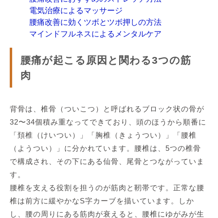
電気治療によるマッサージ
腰痛改善に効くツボとツボ押しの方法
マインドフルネスによるメンタルケア
腰痛が起こる原因と関わる3つの筋
肉
背骨は、椎骨（ついこつ）と呼ばれるブロック状の骨が
32〜34個積み重なってできており、頭のほうから順番に
「頚椎（けいつい）」「胸椎（きょうつい）」「腰椎
（ようつい）」に分かれています。腰椎は、5つの椎骨
で構成され、その下にある仙骨、尾骨とつながっていま
す。
腰椎を支える役割を担うのが筋肉と靭帯です。正常な腰
椎は前方に緩やかなS字カーブを描いています。しか
し、腰の周りにある筋肉が衰えると、腰椎にゆがみが生